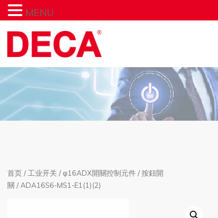
MENU
首页
/
工业开关
/
φ16ADX開關控制元件
/
按鈕開
關
/ ADA16S6-MS1-E1(1)(2)