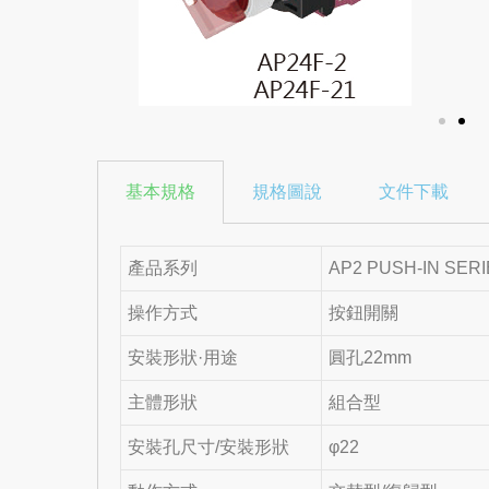
基本規格
規格圖說
文件下載
產品系列
AP2 PUSH-IN SER
操作方式
按鈕開關
安裝形狀·用途
圓孔22mm
主體形狀
組合型
安裝孔尺寸/安裝形狀
φ22