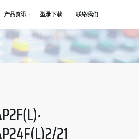
产品资讯
型录下载
联络我们
P2F(L)‧
AP24F(L)2/21