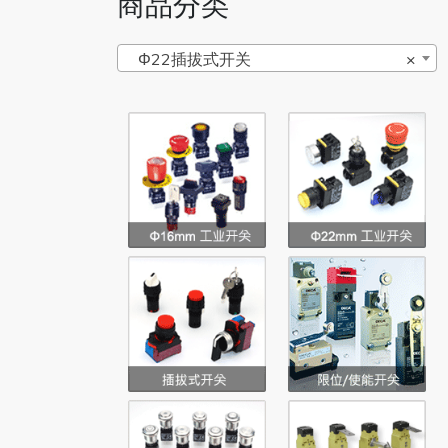
商品分类
Φ22插拔式开关
×