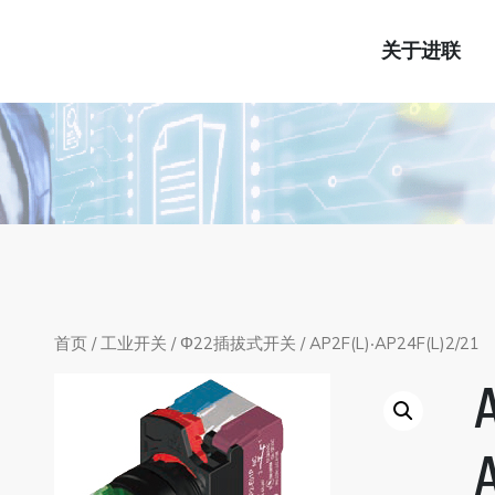
关于进联
首页
/
工业开关
/
Φ22插拔式开关
/ AP2F(L)‧AP24F(L)2/21
A