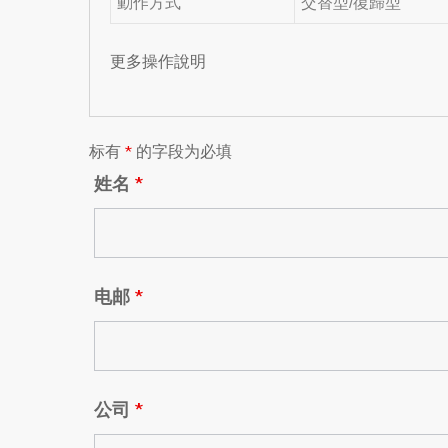
動作方式
交替型/復歸型
更多操作說明
标有
*
的字段为必填
姓名
*
电邮
*
公司
*