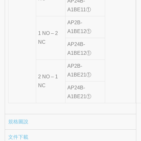
AP24B-
A1BE11①
AP2B-
A1BE12①
1 NO – 2
NC
AP24B-
A1BE12①
AP2B-
A1BE21①
2 NO – 1
NC
AP24B-
A1BE21①
規格圖說
文件下載