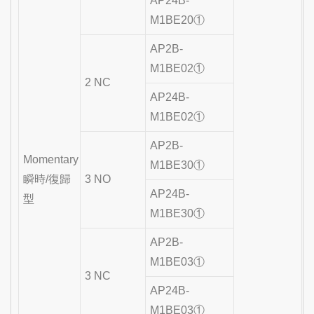
AP24B-
M1BE20①
AP2B-
M1BE02①
2 NC
AP24B-
M1BE02①
AP2B-
Momentary
M1BE30①
瞬時/復歸
3 NO
AP24B-
型
M1BE30①
AP2B-
M1BE03①
3 NC
AP24B-
M1BE03①