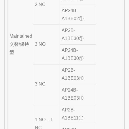
2 NC
AP24B-
A1BE02①
AP2B-
Maintained
A1BE30①
交替/保持
3 NO
AP24B-
型
A1BE30①
AP2B-
A1BE03①
3 NC
AP24B-
A1BE03①
AP2B-
A1BE11①
1 NO – 1
NC