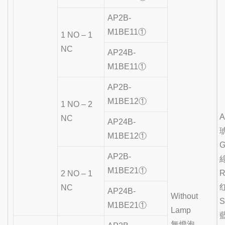
AP2B-
M1BE11①
1 NO – 1
NC
AP24B-
M1BE11①
AP2B-
M1BE12①
1 NO – 2
A
NC
AP24B-
M1BE12①
G
AP2B-
M1BE21①
2 NO – 1
NC
AP24B-
Without
S
M1BE21①
Lamp
無燈泡