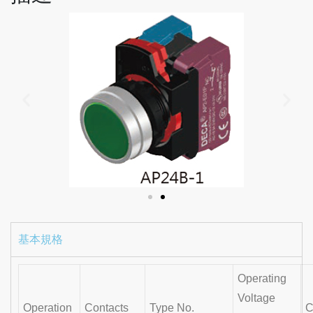
基本規格
Operating
Voltage
Operation
Contacts
Type No.
C