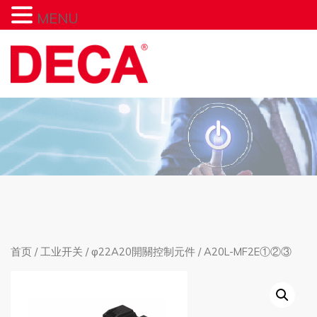
MENU
首页
/
工业开关
/
φ22A20開關控制元件
/ A20L-MF2E①②③