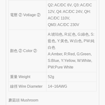
Q2: AC/DC 6V, Q3: AC/DC
12V, Q4: AC/DC 24V, QH:
電壓 ② Votlage ②
AC/DC 110V,
QM3: AC/DC 230V
A:琥珀色, R:紅色, G:綠色, S:
藍色, Y:黃色, W:白色, PW:純
白色
顏色 ② Color ②
A:Amber, R:Red, G:Green,
S:Blue, Y:Yellow, W:White,
PW:Pure White
重量 Weight
52g
線徑 Wire Diameter
14~16AWG
蘑菇頭 Mushroom