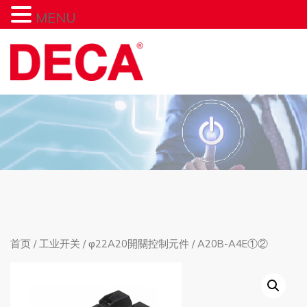
MENU
首页
/
工业开关
/
φ22A20開關控制元件
/ A20B-A4E①②