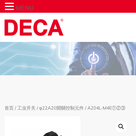
MENU
首页
/
工业开关
/
φ22A20開關控制元件
/ A204L-M4E①②③