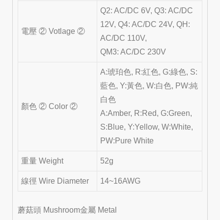
Q2: AC/DC 6V, Q3: AC/DC
12V, Q4: AC/DC 24V, QH:
電壓 ② Votlage ②
AC/DC 110V,
QM3: AC/DC 230V
A:琥珀色, R:紅色, G:綠色, S:
藍色, Y:黃色, W:白色, PW:純
白色
顏色 ② Color ②
A:Amber, R:Red, G:Green,
S:Blue, Y:Yellow, W:White,
PW:Pure White
重量 Weight
52g
線徑 Wire Diameter
14~16AWG
蘑菇頭 Mushroom金屬 Metal