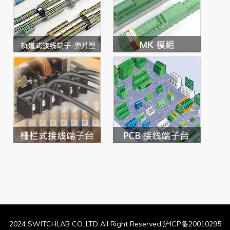
2024 SWITCHLAB CO.,LTD All Right Reserved.沪ICP备20010295