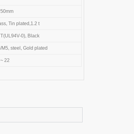
.50mm
ss, Tin plated,1.2 t
T(UL94V-0), Black
/M5, steel, Gold plated
 ~ 22