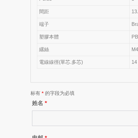
間距
13
端子
Bra
塑膠本體
PB
縲絲
M4
電線線徑(單芯.多芯)
14
标有
*
的字段为必填
姓名
*
电邮
*