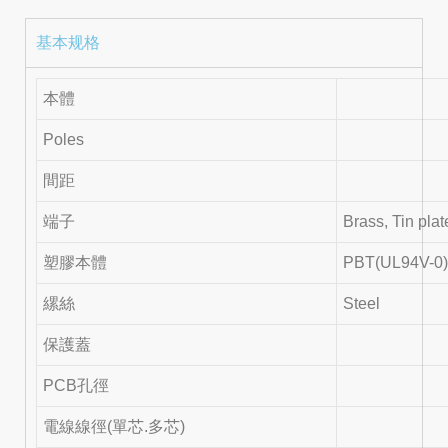
基本规格
本體
Poles
間距
端子
Brass, Tin pla
塑膠本體
PBT(UL94V-0
縲絲
Steel
保護蓋
PCB孔徑
電線線徑(單芯.多芯)