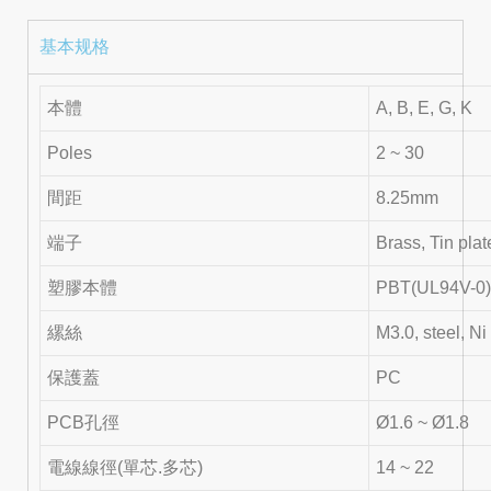
基本规格
本體
A, B, E, G, K
Poles
2 ~ 30
間距
8.25mm
端子
Brass, Tin plat
塑膠本體
PBT(UL94V-0)
縲絲
M3.0, steel, Ni
保護蓋
PC
PCB孔徑
Ø1.6 ~ Ø1.8
電線線徑(單芯.多芯)
14 ~ 22