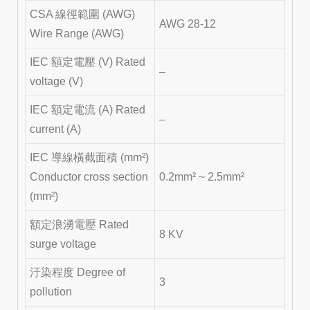
CSA 線徑範圍 (AWG)
AWG 28-12
Wire Range (AWG)
IEC 額定電壓 (V) Rated
–
voltage (V)
IEC 額定電流 (A) Rated
–
current (A)
IEC 導線橫截面積 (mm²)
Conductor cross section
0.2mm² ~ 2.5mm²
(mm²)
額定浪湧電壓 Rated
8 KV
surge voltage
汙染程度 Degree of
3
pollution