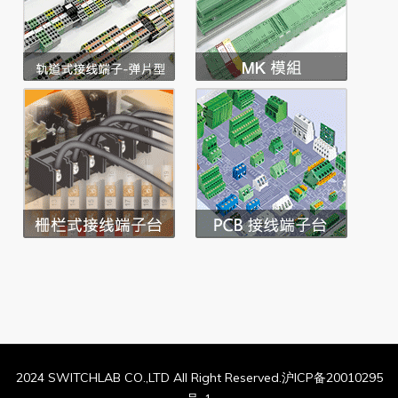
2024 SWITCHLAB CO.,LTD All Right Reserved.沪ICP备20010295