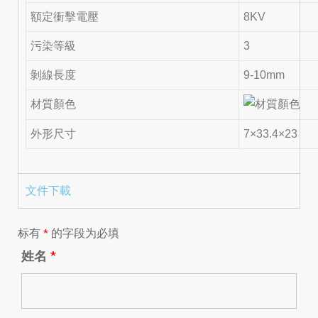
額定衝擊電壓
8KV
污染等級
3
剝線長度
9-10mm
材質顏色
外形尺寸
7×33.4×23
文件下載
标有
*
的字段为必填
姓名
*