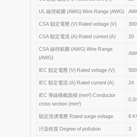
UL 線徑範圍 (AWG) Wire Range (AWG)
AWG
CSA 額定電壓 (V) Rated voltage (V)
300
CSA 額定電流 (A) Rated current (A)
20
CSA 線徑範圍 (AWG) Wire Range
AWG
(AWG)
IEC 額定電壓 (V) Rated voltage (V)
500
IEC 額定電流 (A) Rated current (A)
24
IEC 導線橫截面積 (mm²) Conductor
0.2
cross section (mm²)
額定浪湧電壓 Rated surge voltage
6 K
汙染程度 Degree of pollution
3