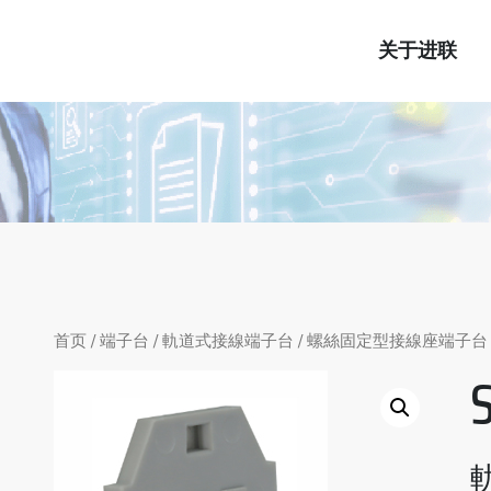
关于进联
首页
/
端子台
/
軌道式接線端子台
/
螺絲固定型接線座端子台