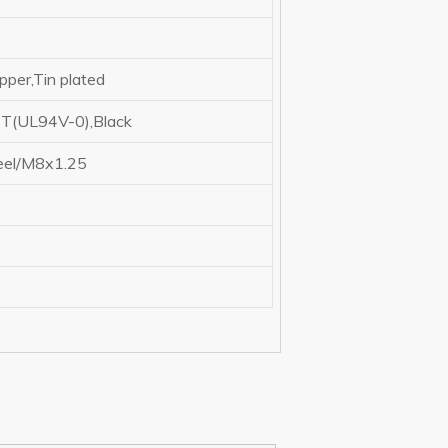
pper,Tin plated
T(UL94V-0),Black
eel/M8x1.25