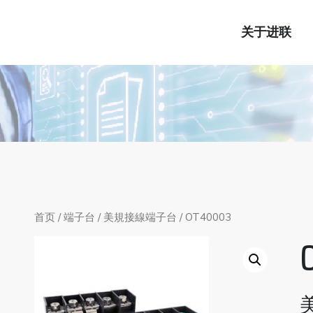
关于进联
首页
/
端子台
/
美規接線端子台
/ OT40003