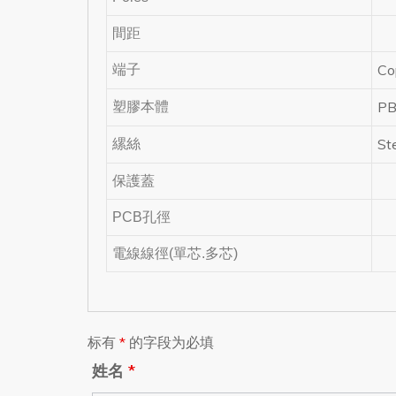
間距
Co
端子
PB
塑膠本體
St
縲絲
保護蓋
PCB孔徑
電線線徑(單芯.多芯)
标有
*
的字段为必填
姓名
*