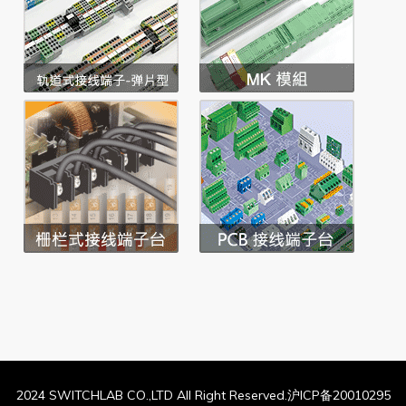
2024 SWITCHLAB CO.,LTD All Right Reserved.沪ICP备20010295