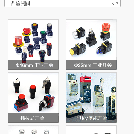
凸輪開關
×