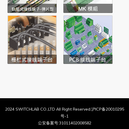
2024 SWITCHLAB CO.,LTD All Right Reserved.沪ICP备20010295
号-1
公安备案号:31011402008582