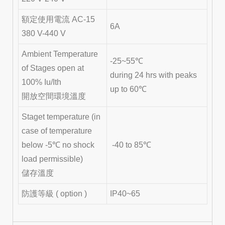
額定使用電流 AC-15
6A
380 V-440 V
Ambient Temperature
-25~55℃
of Stages open at
during 24 hrs with peaks
100% Iu/Ith
up to 60℃
開放空間環境溫度
Staget temperature (in
case of temperature
below -5℃ no shock
-40 to 85℃
load permissible)
儲存溫度
防護等級 ( option )
IP40~65