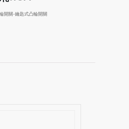
輪開關-鑰匙式凸輪開關