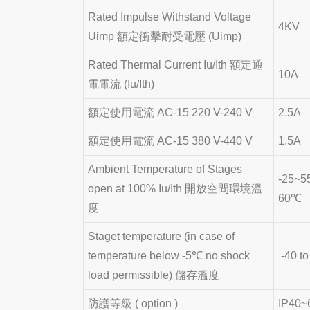
Rated Impulse Withstand Voltage
4KV
Uimp 額定衝擊耐受電壓 (Uimp)
Rated Thermal Current Iu/Ith 額定通
10A
電電流 (Iu/Ith)
額定使用電流 AC-15 220 V-240 V
2.5A
額定使用電流 AC-15 380 V-440 V
1.5A
Ambient Temperature of Stages
-25~55
open at 100% Iu/Ith 開放空間環境溫
60℃
度
Staget temperature (in case of
temperature below -5℃ no shock
-40 t
load permissible) 儲存溫度
防護等級 ( option )
IP40~