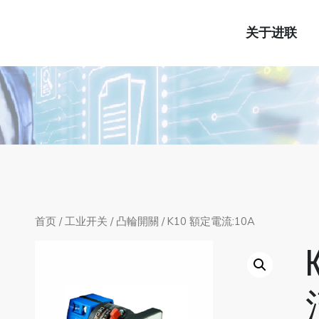
关于进联
首页
/
工业开关
/
凸輪開關
/ K10 額定電流:10A