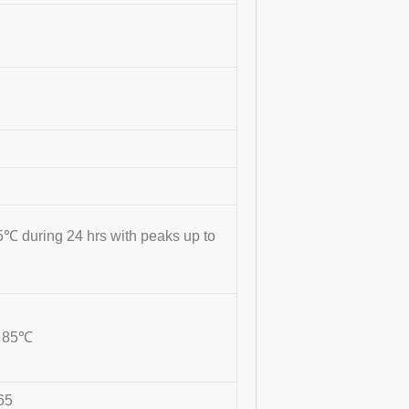
℃ during 24 hrs with peaks up to
o 85℃
65