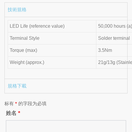
技術規格
LED Life (reference value)
50,000 hours (a
Terminal Style
Solder terminal
Torque (max)
3.5Nm
Weight (approx.)
21g/13g (Stainl
規格下載
标有
*
的字段为必填
姓名
*