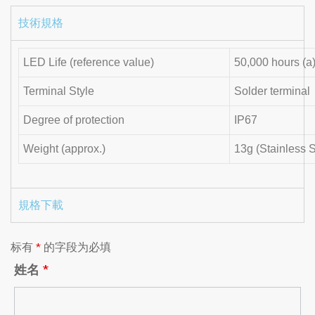
技術規格
LED Life (reference value)
50,000 hours (a
Terminal Style
Solder terminal
Degree of protection
IP67
Weight (approx.)
13g (Stainless S
規格下載
标有
*
的字段为必填
姓名
*