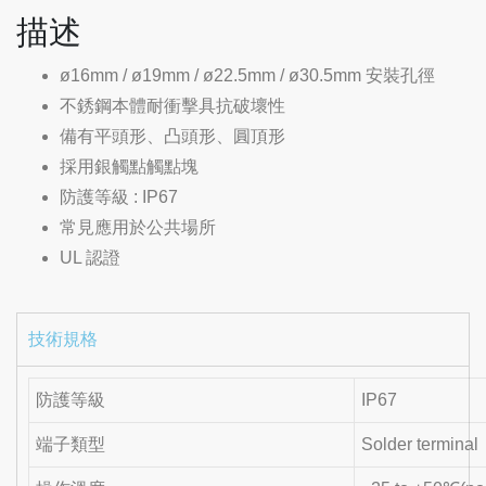
描述
ø16mm / ø19mm / ø22.5mm / ø30.5mm 安裝孔徑
不銹鋼本體耐衝擊具抗破壞性
備有平頭形、凸頭形、圓頂形
採用銀觸點觸點塊
防護等級 : IP67
常見應用於公共場所
UL 認證
技術規格
防護等級
IP67
端子類型
Solder terminal