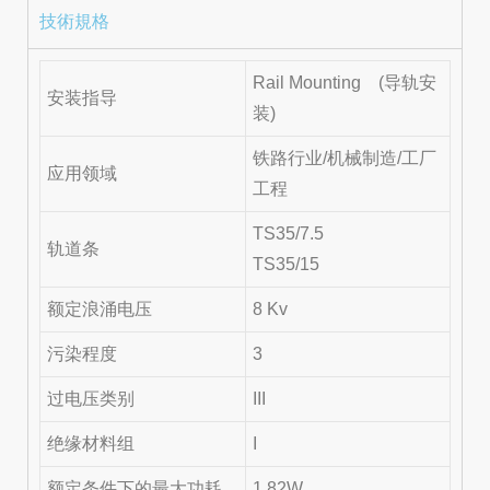
技術規格
Rail Mounting (导轨安
安装指导
装)
铁路行业/机械制造/工厂
应用领域
工程
TS35/7.5
轨道条
TS35/15
额定浪涌电压
8 Kv
污染程度
3
过电压类别
III
绝缘材料组
I
额定条件下的最大功耗
1.82W