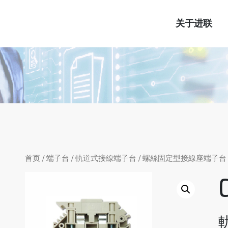
关于进联
首页
/
端子台
/
軌道式接線端子台
/
螺絲固定型接線座端子台