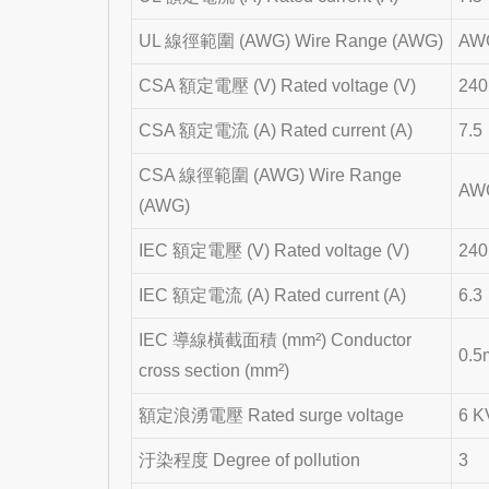
UL 線徑範圍 (AWG) Wire Range (AWG)
AWG
CSA 額定電壓 (V) Rated voltage (V)
240
CSA 額定電流 (A) Rated current (A)
7.5
CSA 線徑範圍 (AWG) Wire Range
AWG
(AWG)
IEC 額定電壓 (V) Rated voltage (V)
240
IEC 額定電流 (A) Rated current (A)
6.3
IEC 導線橫截面積 (mm²) Conductor
0.5
cross section (mm²)
額定浪湧電壓 Rated surge voltage
6 K
汙染程度 Degree of pollution
3