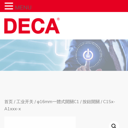
MENU
首页
/
工业开关
/
φ16mm一體式開關C1
/
按鈕開關
/ C1Sx-
A1xxx-x