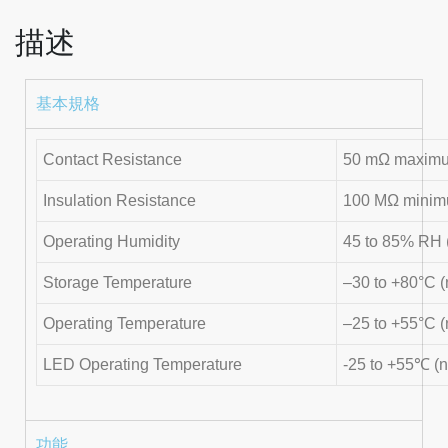
描述
基本規格
Contact Resistance
50 mΩ maximum 
Insulation Resistance
100 MΩ mini
Operating Humidity
45 to 85% RH 
Storage Temperature
–30 to +80°C (
Operating Temperature
–25 to +55°C (
LED Operating Temperature
-25 to +55℃ (n
功能