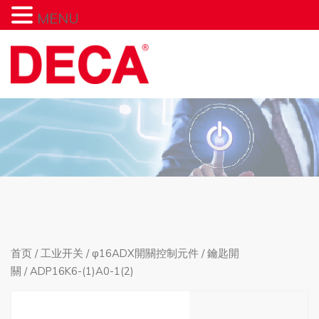
MENU
首页
/
工业开关
/
φ16ADX開關控制元件
/
鑰匙開
關
/ ADP16K6-(1)A0-1(2)