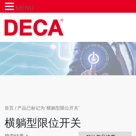
MENU
Skip
to
content
首页
/ 产品已标记为“横躺型限位开关”
横躺型限位开关
搜索结果 4: