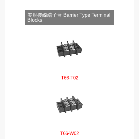
美規接線端子台 Barrier Type Terminal
Blocks
T66-T02
T66-W02