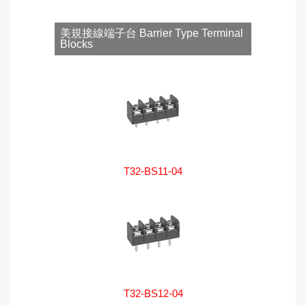
美規接線端子台 Barrier Type Terminal
Blocks
T32-BS11-04
T32-BS12-04