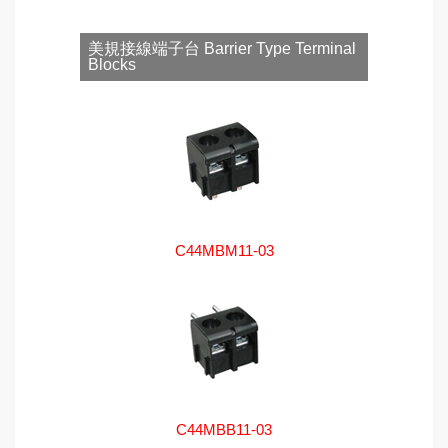
美規接線端子台 Barrier Type Terminal
Blocks
C44MBM11-03
C44MBB11-03